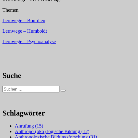
Themen
Lernwege – Bourdieu
Lernwege – Humboldt
Lernwege – Psychoanalyse
Suche
Suchen
Suchen
nach:
Schlagwörter
Anrufung
(15)
Anthropo-(öko)-logische Bildung
(12)
Anthropologische Bildungsforschung
(31)