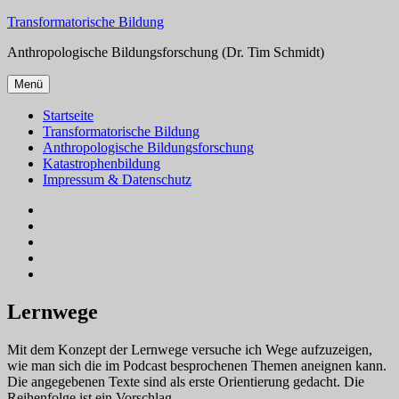
Zum
Transformatorische Bildung
Inhalt
Anthropologische Bildungsforschung (Dr. Tim Schmidt)
springen
Menü
Startseite
Transformatorische Bildung
Anthropologische Bildungsforschung
Katastrophenbildung
Impressum & Datenschutz
Yelp
Facebook
Twitter
Instagram
E-
Mail
Lernwege
Mit dem Konzept der Lernwege versuche ich Wege aufzuzeigen,
wie man sich die im Podcast besprochenen Themen aneignen kann.
Die angegebenen Texte sind als erste Orientierung gedacht. Die
Reihenfolge ist ein Vorschlag.