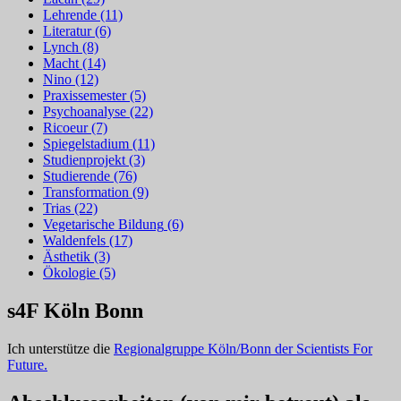
Lehrende
(11)
Literatur
(6)
Lynch
(8)
Macht
(14)
Nino
(12)
Praxissemester
(5)
Psychoanalyse
(22)
Ricoeur
(7)
Spiegelstadium
(11)
Studienprojekt
(3)
Studierende
(76)
Transformation
(9)
Trias
(22)
Vegetarische Bildung
(6)
Waldenfels
(17)
Ästhetik
(3)
Ökologie
(5)
s4F Köln Bonn
Ich unterstütze die
Regionalgruppe Köln/Bonn der Scientists For
Future.